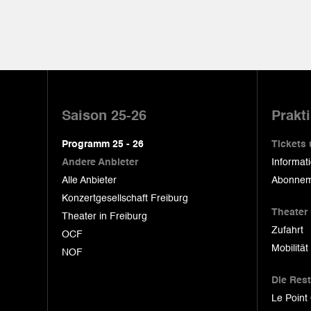
Pied
de
Saison 25-26
Prakt
page
Programm 25 - 26
Tickets
Andere Anbieter
Informat
Alle Anbieter
Abonnem
Konzertgesellschaft Freiburg
Theater
Theater in Freiburg
Zufahrt
OCF
Mobilität
NOF
Die Res
Le Point