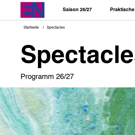
Direkt
zum
Saison 26/27
Praktische
Inhalt
Startseite
Spectacles
Pfadnavigation
Spectacle
Programm 26/27