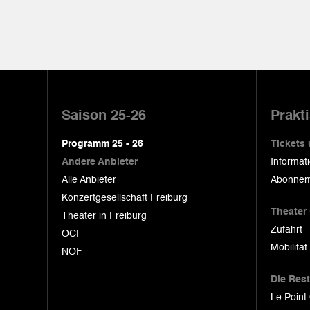
Pied
de
Saison 25-26
Prakt
page
Programm 25 - 26
Tickets
Andere Anbieter
Informat
Alle Anbieter
Abonnem
Konzertgesellschaft Freiburg
Theater
Theater in Freiburg
Zufahrt
OCF
Mobilität
NOF
Die Res
Le Point