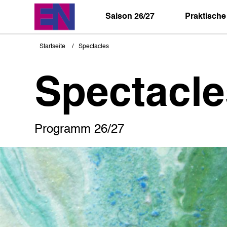
Direkt
zum
Saison 26/27
Praktische
Inhalt
Startseite
Spectacles
Pfadnavigation
Spectacle
Programm 26/27