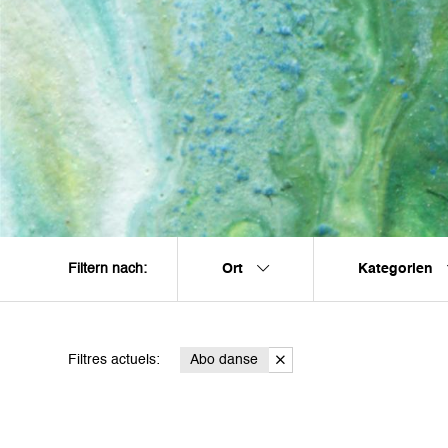
Ort
Kategorien
Filtern nach:
Filtres actuels:
Abo danse