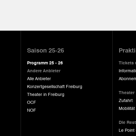
Pied
de
Saison 25-26
Prakt
page
Programm 25 - 26
Tickets
Andere Anbieter
Informat
Alle Anbieter
Abonnem
Konzertgesellschaft Freiburg
Theater
Theater in Freiburg
Zufahrt
OCF
Mobilität
NOF
Die Res
Le Point