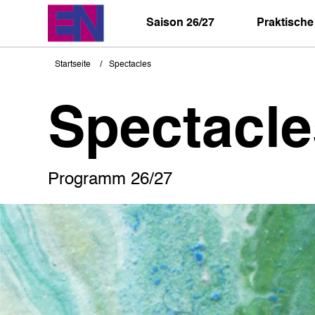
Direkt
zum
Saison 26/27
Praktische
Inhalt
Startseite
Spectacles
Pfadnavigation
Spectacle
Programm 26/27