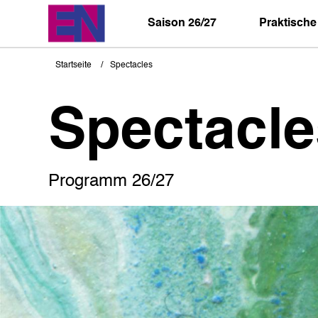
Direkt
zum
Saison 26/27
Praktische
Inhalt
Startseite
Spectacles
Pfadnavigation
Spectacle
Programm 26/27