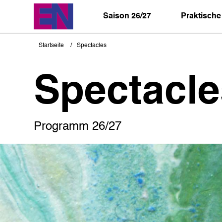
Direkt
zum
Saison 26/27
Praktische
Inhalt
Startseite
Spectacles
Pfadnavigation
Spectacle
Programm 26/27