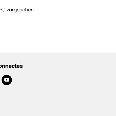
bre
vorgesehen
onnectés