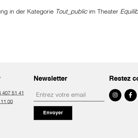
ung in der Kategorie
Tout_public
im Theater
Equili
r
Newsletter
Restez c
 407 51 41
 11 00
Envoyer