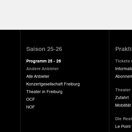
Pied
de
Saison 25-26
Prakt
page
Programm 25 - 26
Tickets
Andere Anbieter
Informat
Alle Anbieter
Abonnem
Konzertgesellschaft Freiburg
Theater
Theater in Freiburg
Zufahrt
OCF
Mobilität
NOF
Die Res
Le Point