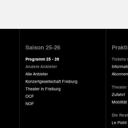
Pied
de
Saison 25-26
Prakt
page
Programm 25 - 26
Tickets
Andere Anbieter
Informat
Alle Anbieter
Abonnem
Konzertgesellschaft Freiburg
Theater
Theater in Freiburg
Zufahrt
OCF
Mobilität
NOF
Die Res
Le Point