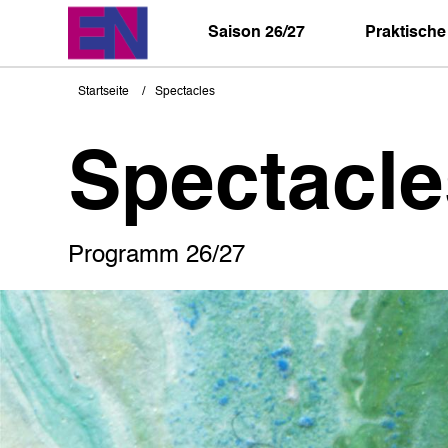
Direkt
zum
Saison 26/27
Praktische
Inhalt
Startseite
Spectacles
Pfadnavigation
Spectacle
Programm 26/27