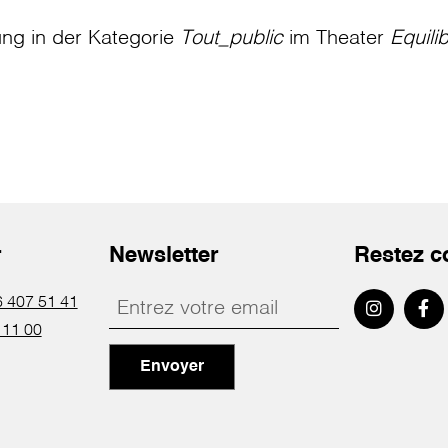
ung in der Kategorie
Tout_public
im Theater
Equili
r
Newsletter
Restez c
 407 51 41
 11 00
Envoyer