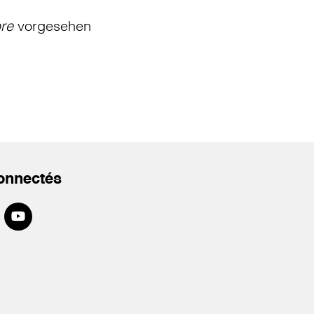
bre
vorgesehen
onnectés