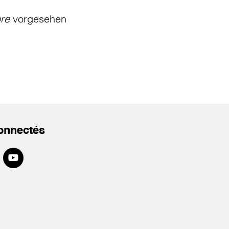
bre
vorgesehen
onnectés