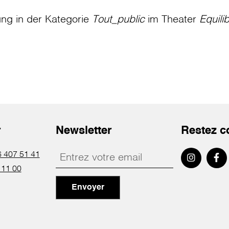
ung in der Kategorie
Tout_public
im Theater
Equili
r
Newsletter
Restez c
 407 51 41
 11 00
Envoyer