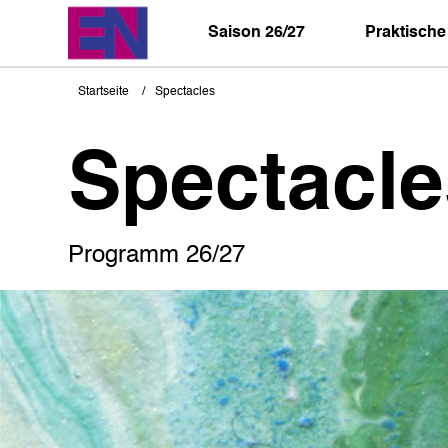
Direkt
zum
Saison 26/27
Praktische
Inhalt
Startseite
Spectacles
Pfadnavigation
Spectacle
Programm 26/27