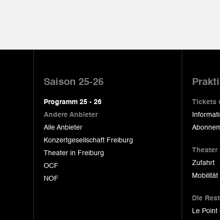
Pied
de
Saison 25-26
Prakt
page
Programm 25 - 26
Tickets
Andere Anbieter
Informat
Alle Anbieter
Abonnem
Konzertgesellschaft Freiburg
Theater
Theater in Freiburg
Zufahrt
OCF
Mobilität
NOF
Die Res
Le Point