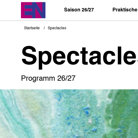
Direkt
zum
Saison 26/27
Praktische
Inhalt
Startseite
Spectacles
Pfadnavigation
Spectacle
Programm 26/27