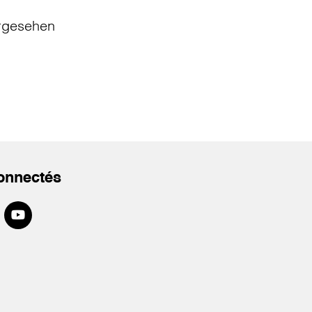
rgesehen
onnectés