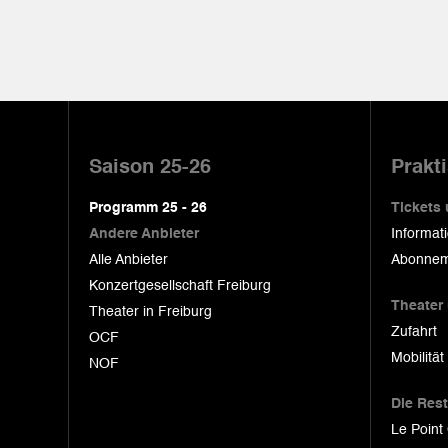
Pied
de
Saison 25-26
Prakt
page
Programm 25 - 26
Tickets
Andere Anbieter
Informat
Alle Anbieter
Abonnem
Konzertgesellschaft Freiburg
Theater
Theater in Freiburg
Zufahrt
OCF
Mobilität
NOF
Die Res
Le Point