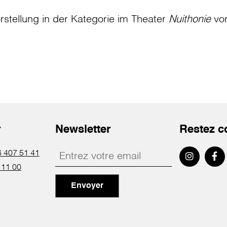
rstellung in der Kategorie
im Theater
Nuithonie
vo
r
Newsletter
Restez c
 407 51 41
 11 00
Envoyer