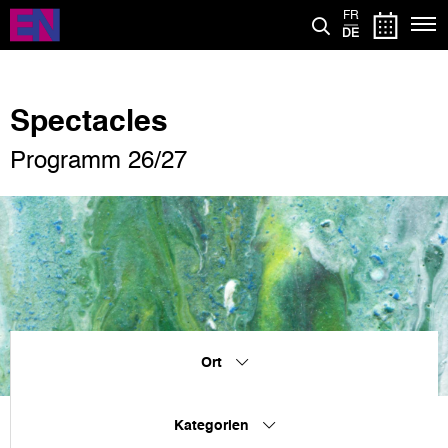
Direkt
FR
zum
DE
Inhalt
Spectacles
Programm 26/27
Ort
Kategorien