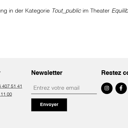
ung in der Kategorie
Tout_public
im Theater
Equili
r
Newsletter
Restez c
 407 51 41
 11 00
Envoyer