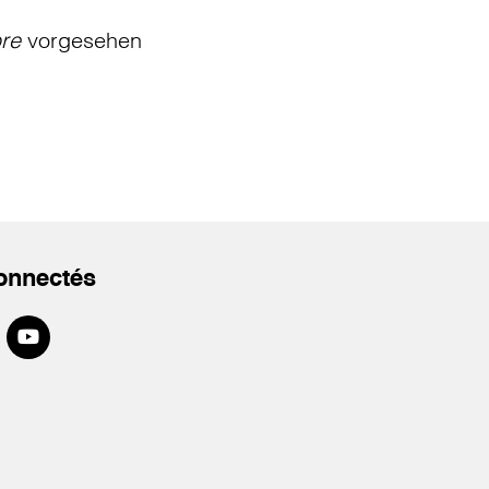
bre
vorgesehen
onnectés