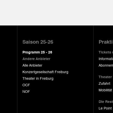
Pied
de
Saison 25-26
Prakt
page
Programm 25 - 26
Tickets
Andere Anbieter
Informat
Alle Anbieter
Abonnem
Konzertgesellschaft Freiburg
Theater
Theater in Freiburg
Zufahrt
OCF
Mobilität
NOF
Die Res
Le Point