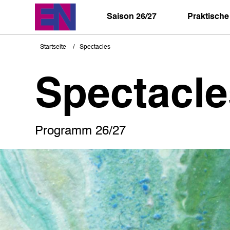
Direkt
zum
Saison 26/27
Praktische
Inhalt
Startseite
Spectacles
Pfadnavigation
Spectacle
Programm 26/27