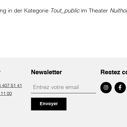
ung in der Kategorie
Tout_public
im Theater
Nuitho
r
Newsletter
Restez c
 407 51 41
 11 00
Envoyer