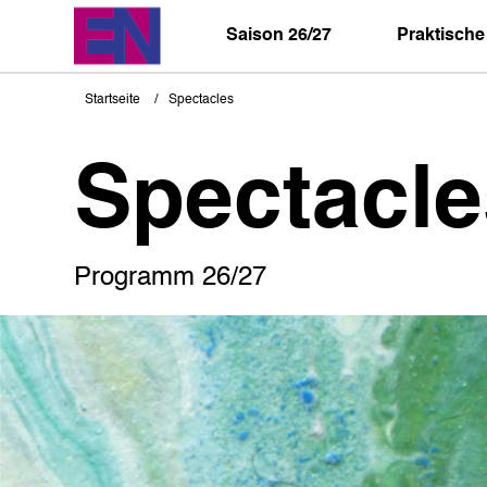
Direkt
zum
Saison 26/27
Praktische
Inhalt
Startseite
Spectacles
Pfadnavigation
Spectacle
Programm 26/27