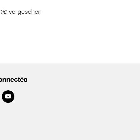
nie
vorgesehen
onnectés