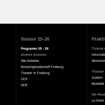
Pied
de
Saison 25-26
Prakt
page
Programm 25 - 26
Tickets
Andere Anbieter
Informat
Alle Anbieter
Abonnem
Konzertgesellschaft Freiburg
Theater
Theater in Freiburg
Zufahrt
OCF
Mobilität
NOF
Die Res
Le Point