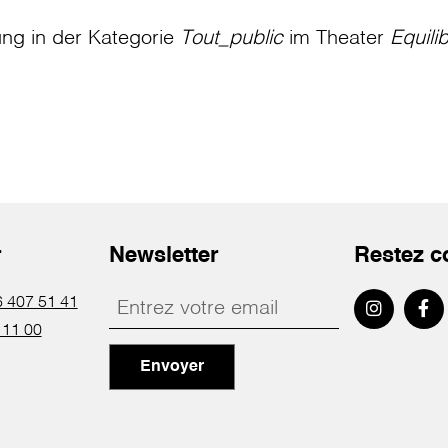
ung in der Kategorie
Tout_public
im Theater
Equili
r
Newsletter
Restez c
 407 51 41
 11 00
Envoyer