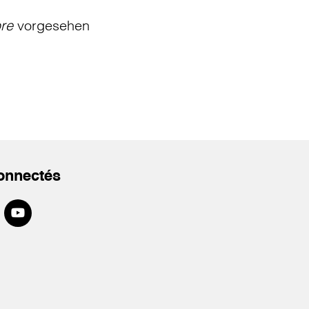
bre
vorgesehen
onnectés