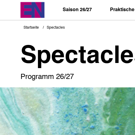
Direkt
zum
Saison 26/27
Praktische
Inhalt
Startseite
Spectacles
Pfadnavigation
Spectacle
Programm 26/27