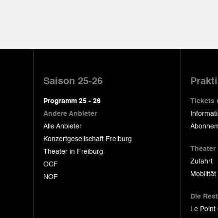
Pied
de
Saison 25-26
Prakt
page
Programm 25 - 26
Tickets
Andere Anbieter
Informat
Alle Anbieter
Abonnem
Konzertgesellschaft Freiburg
Theater
Theater in Freiburg
Zufahrt
OCF
Mobilität
NOF
Die Res
Le Point