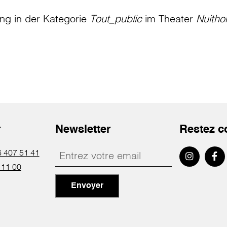
ung in der Kategorie
Tout_public
im Theater
Nuitho
r
Newsletter
Restez c
 407 51 41
 11 00
Envoyer