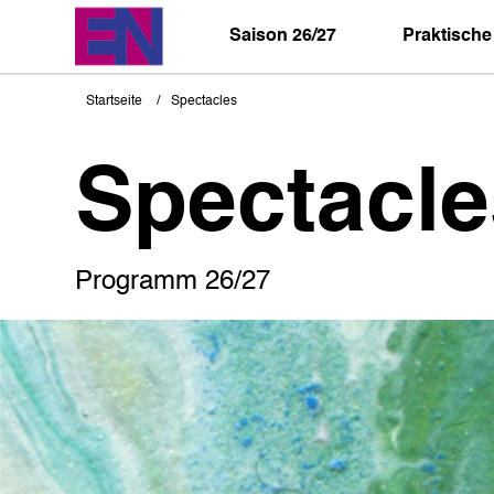
Direkt
zum
Saison 26/27
Praktische
Inhalt
Startseite
Spectacles
Pfadnavigation
Spectacle
Programm 26/27