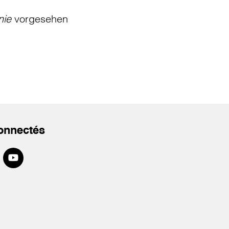
nie
vorgesehen
onnectés