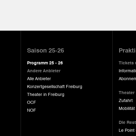
Pied
de
Saison 25-26
Prakt
page
Programm 25 - 26
Tickets
Andere Anbieter
Informat
Alle Anbieter
Abonnem
Konzertgesellschaft Freiburg
Theater
Theater in Freiburg
Zufahrt
OCF
Mobilität
NOF
Die Res
Le Point