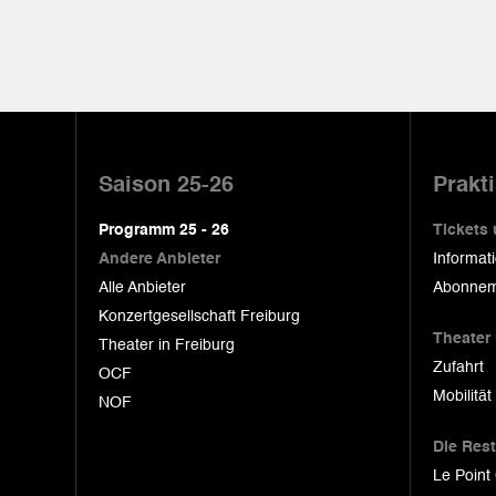
Pied
de
Saison 25-26
Prakt
page
Programm 25 - 26
Tickets
Andere Anbieter
Informat
Alle Anbieter
Abonnem
Konzertgesellschaft Freiburg
Theater
Theater in Freiburg
Zufahrt
OCF
Mobilität
NOF
Die Res
Le Point