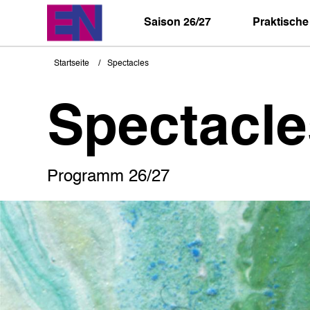
Direkt
zum
Saison 26/27
Praktische
Inhalt
Startseite
Spectacles
Pfadnavigation
Spectacle
Programm 26/27