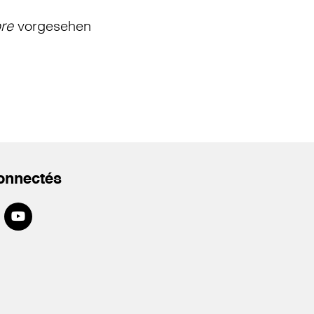
bre
vorgesehen
onnectés