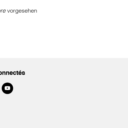
bre
vorgesehen
onnectés