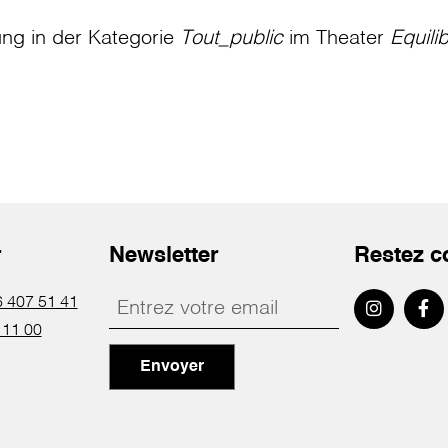
ung in der Kategorie
Tout_public
im Theater
Equili
r
Newsletter
Restez c
 407 51 41
 11 00
Envoyer