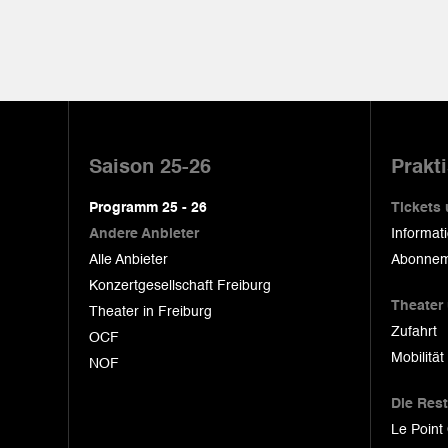
Pied
de
Saison 25-26
Prakt
page
Programm 25 - 26
Tickets
Andere Anbieter
Informat
Alle Anbieter
Abonnem
Konzertgesellschaft Freiburg
Theater
Theater in Freiburg
Zufahrt
OCF
Mobilität
NOF
Die Res
Le Point