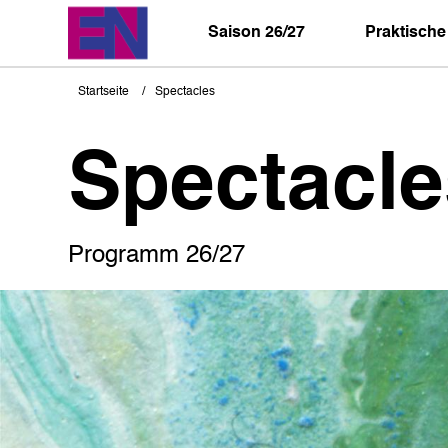
Direkt
zum
Saison 26/27
Praktische
Inhalt
Startseite
Spectacles
Pfadnavigation
Spectacle
Programm 26/27