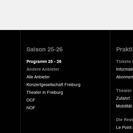
Pied
de
Saison 25-26
Prakt
page
Programm 25 - 26
Tickets
Andere Anbieter
Informat
Alle Anbieter
Abonnem
Konzertgesellschaft Freiburg
Theater
Theater in Freiburg
Zufahrt
OCF
Mobilität
NOF
Die Res
Le Point