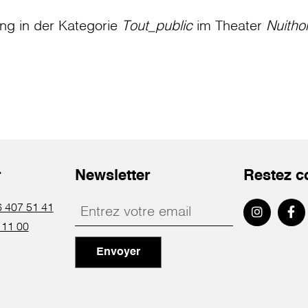
ung in der Kategorie
Tout_public
im Theater
Nuitho
r
Newsletter
Restez c
 407 51 41
 11 00
Envoyer