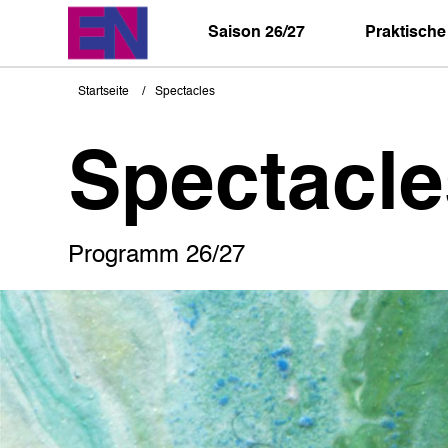
Direkt
zum
Saison 26/27
Praktische
Inhalt
Startseite
Spectacles
Pfadnavigation
Spectacle
Programm 26/27