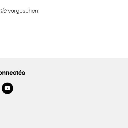
nie
vorgesehen
onnectés