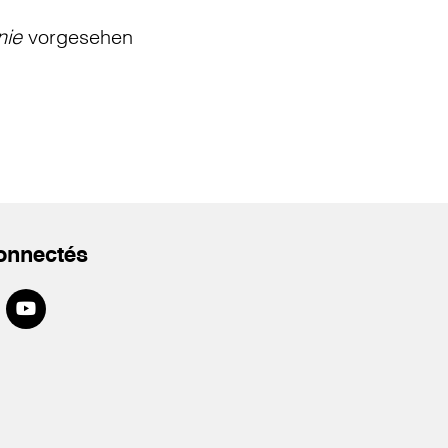
nie
vorgesehen
onnectés