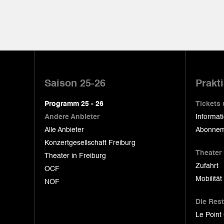
Pied
de
Saison 25-26
Prakt
page
Programm 25 - 26
Tickets
Andere Anbieter
Informat
Alle Anbieter
Abonnem
Konzertgesellschaft Freiburg
Theater
Theater in Freiburg
Zufahrt
OCF
Mobilität
NOF
Die Res
Le Point