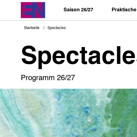
Direkt
zum
Saison 26/27
Praktische
Inhalt
Startseite
Spectacles
Pfadnavigation
Spectacle
Programm 26/27