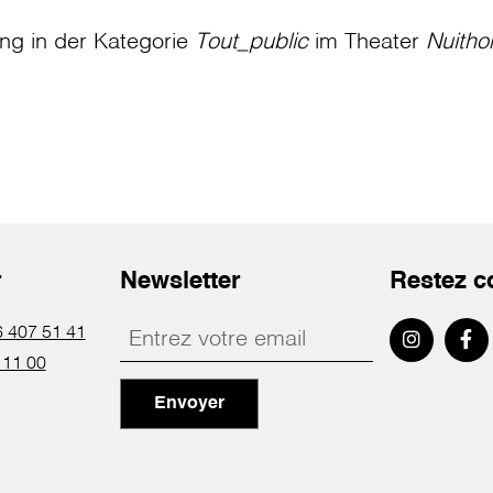
ung in der Kategorie
Tout_public
im Theater
Nuitho
r
Newsletter
Restez c
 407 51 41
 11 00
Envoyer