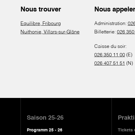
Nous trouver
Nous appele
Equilibre, Fribourg
Administration:
026
Nuithonie, Villars-sur-Glâne
Billetterie:
026 350
Caisse du soir:
026 350 11 00
(E)
026 407 51 51
(N)
Pied
de
Saison 25-26
Prakt
page
Programm 25 - 26
Tickets