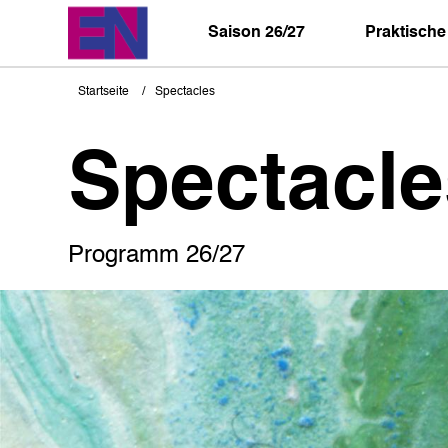
Direkt
zum
Saison 26/27
Praktische
Inhalt
Startseite
Spectacles
Pfadnavigation
Spectacle
Programm 26/27