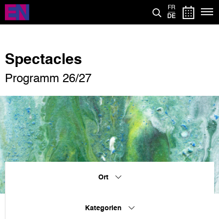
Direkt
FR
zum
DE
Inhalt
Spectacles
Programm 26/27
Ort
Kategorien