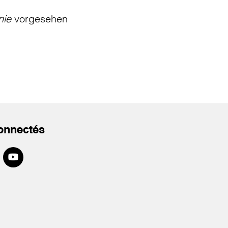
nie
vorgesehen
onnectés