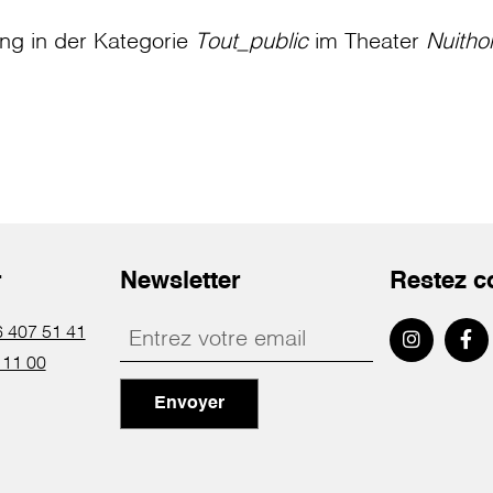
ung in der Kategorie
Tout_public
im Theater
Nuitho
r
Newsletter
Restez c
 407 51 41
 11 00
Envoyer