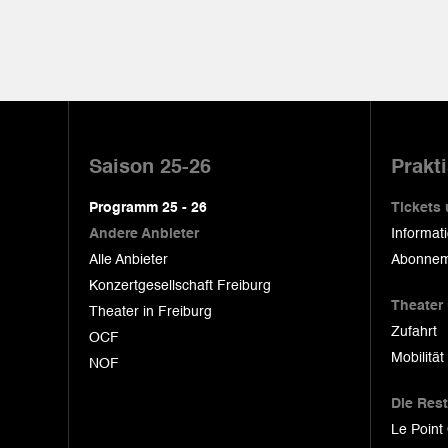
Pied
de
Saison 25-26
Prakt
page
Programm 25 - 26
Tickets
Andere Anbieter
Informat
Alle Anbieter
Abonnem
Konzertgesellschaft Freiburg
Theater
Theater in Freiburg
Zufahrt
OCF
Mobilität
NOF
Die Res
Le Point