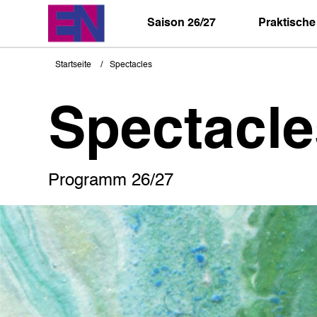
Direkt
zum
Saison 26/27
Praktische
Inhalt
Startseite
Spectacles
Pfadnavigation
Spectacle
Programm 26/27