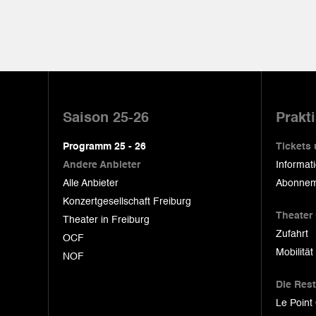
Pied
de
Saison 25-26
Prakt
page
Programm 25 - 26
Tickets
Andere Anbieter
Informat
Alle Anbieter
Abonnem
Konzertgesellschaft Freiburg
Theater
Theater in Freiburg
Zufahrt
OCF
Mobilität
NOF
Die Res
Le Point