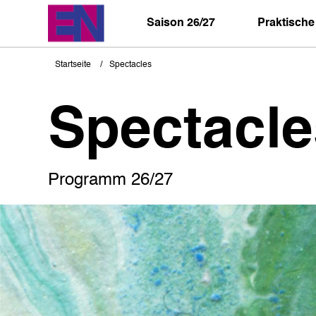
Direkt
zum
Saison 26/27
Praktische
Inhalt
Startseite
Spectacles
Pfadnavigation
Spectacle
Programm 26/27