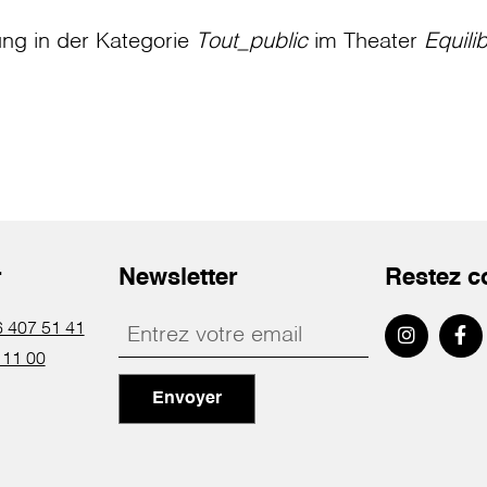
ung in der Kategorie
Tout_public
im Theater
Equili
r
Newsletter
Restez c
 407 51 41
 11 00
Envoyer