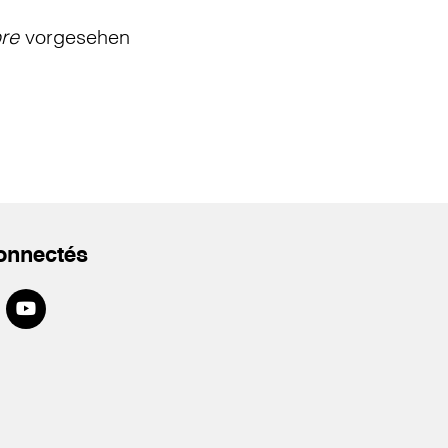
bre
vorgesehen
onnectés