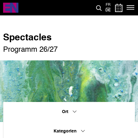
Direkt
FR
zum
DE
Inhalt
Spectacles
Programm 26/27
Ort
Kategorien