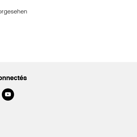
orgesehen
onnectés