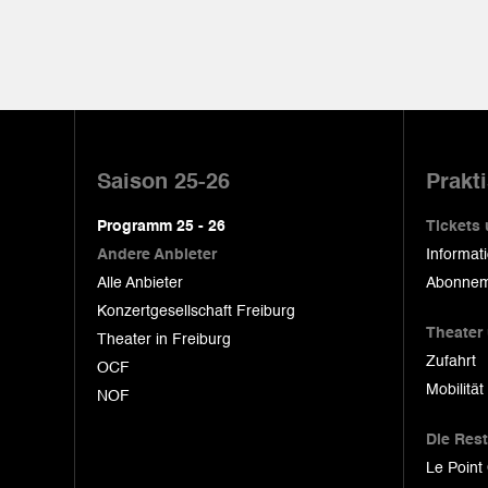
Pied
de
Saison 25-26
Prakt
page
Programm 25 - 26
Tickets
Andere Anbieter
Informat
Alle Anbieter
Abonnem
Konzertgesellschaft Freiburg
Theater
Theater in Freiburg
Zufahrt
OCF
Mobilität
NOF
Die Res
Le Point