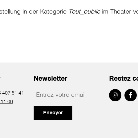
stellung in der Kategorie
Tout_public
im Theater
v
r
Newsletter
Restez c
 407 51 41
 11 00
Envoyer