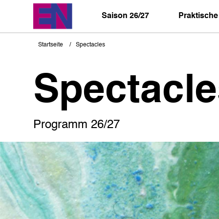
Direkt
zum
Saison 26/27
Praktische
Inhalt
Startseite
Spectacles
Pfadnavigation
Spectacle
Programm 26/27