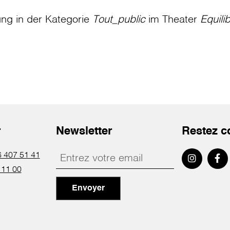
ung in der Kategorie
Tout_public
im Theater
Equili
r
Newsletter
Restez c
 407 51 41
 11 00
Envoyer