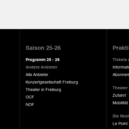
Pied
de
Saison 25-26
Prakt
page
Programm 25 - 26
Tickets
Andere Anbieter
Informat
Alle Anbieter
Abonnem
Konzertgesellschaft Freiburg
Theater
Theater in Freiburg
Zufahrt
OCF
Mobilität
NOF
Die Res
Le Point