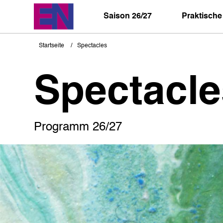
Direkt
zum
Saison 26/27
Praktische
Inhalt
Startseite
Spectacles
Pfadnavigation
Spectacle
Programm 26/27