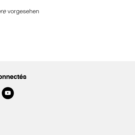
bre
vorgesehen
onnectés