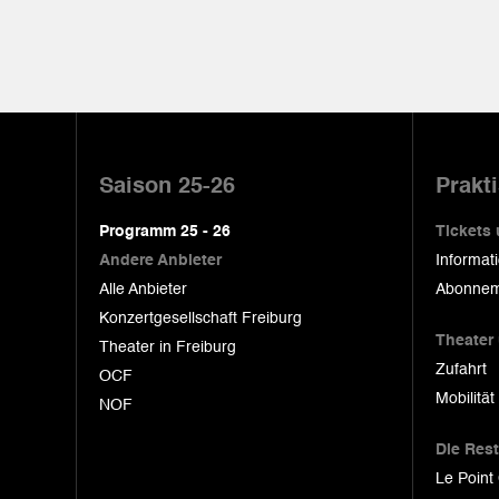
Pied
de
Saison 25-26
Prakt
page
Programm 25 - 26
Tickets
Andere Anbieter
Informat
Alle Anbieter
Abonnem
Konzertgesellschaft Freiburg
Theater
Theater in Freiburg
Zufahrt
OCF
Mobilität
NOF
Die Res
Le Point