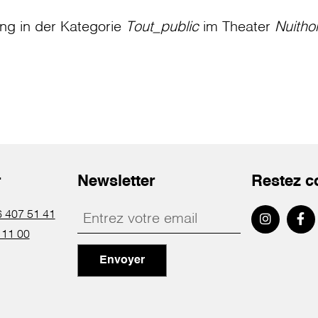
ung in der Kategorie
Tout_public
im Theater
Nuitho
r
Newsletter
Restez c
 407 51 41
 11 00
Envoyer