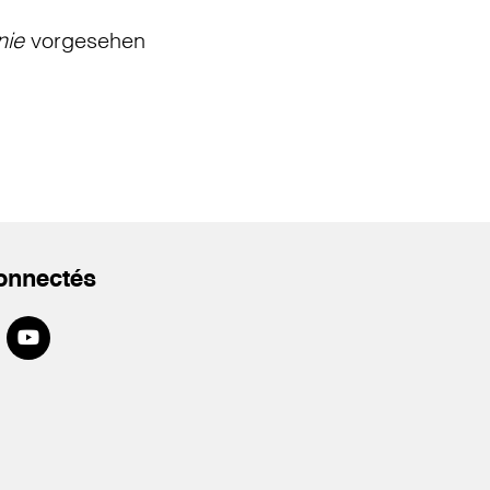
nie
vorgesehen
onnectés