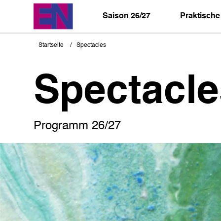
Direkt
zum
Saison 26/27
Praktische
Inhalt
Startseite
Spectacles
Pfadnavigation
Spectacle
Programm 26/27