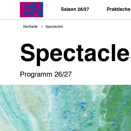
Direkt
zum
Saison 26/27
Praktische
Inhalt
Startseite
Spectacles
Pfadnavigation
Spectacle
Programm 26/27