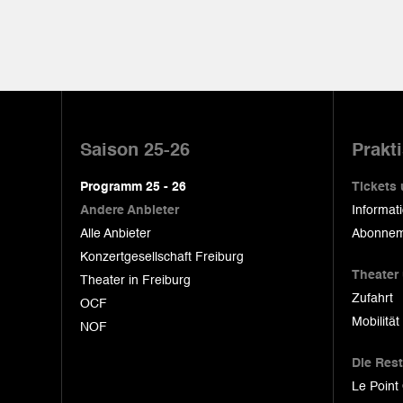
Pied
de
Saison 25-26
Prakt
page
Programm 25 - 26
Tickets
Andere Anbieter
Informat
Alle Anbieter
Abonnem
Konzertgesellschaft Freiburg
Theater
Theater in Freiburg
Zufahrt
OCF
Mobilität
NOF
Die Res
Le Point