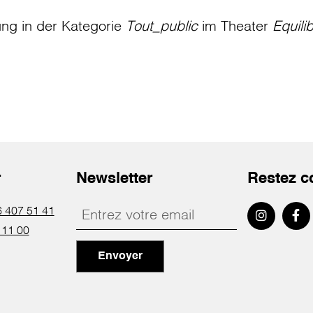
ung in der Kategorie
Tout_public
im Theater
Equili
r
Newsletter
Restez c
 407 51 41
 11 00
Envoyer