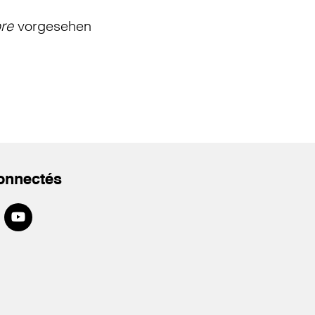
bre
vorgesehen
onnectés