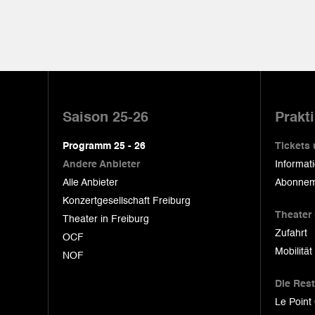
Pied
de
Saison 25-26
Prakt
page
Programm 25 - 26
Tickets
Andere Anbieter
Informat
Alle Anbieter
Abonnem
Konzertgesellschaft Freiburg
Theater
Theater in Freiburg
Zufahrt
OCF
Mobilität
NOF
Die Res
Le Point