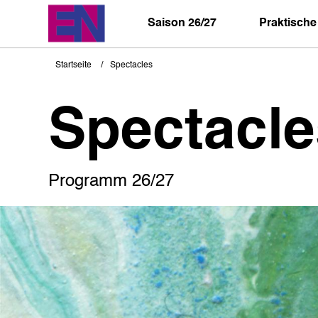
Direkt
zum
Saison 26/27
Praktische
Inhalt
Startseite
Spectacles
Pfadnavigation
Spectacle
Programm 26/27