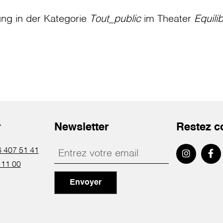
ung in der Kategorie
Tout_public
im Theater
Equili
r
Newsletter
Restez c
 407 51 41
 11 00
Envoyer