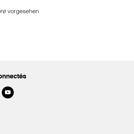
bre
vorgesehen
onnectés