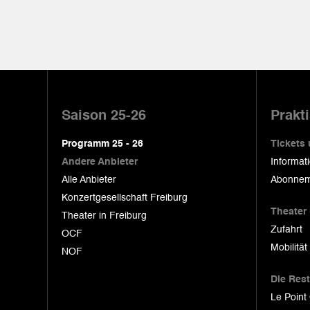
Pied
de
Saison 25-26
Prakt
page
Programm 25 - 26
Tickets
Andere Anbieter
Informat
Alle Anbieter
Abonnem
Konzertgesellschaft Freiburg
Theater
Theater in Freiburg
Zufahrt
OCF
Mobilität
NOF
Die Res
Le Point