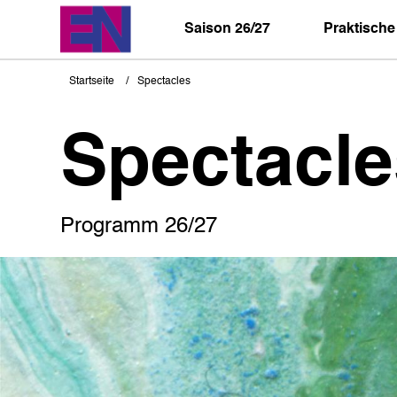
Direkt
zum
Saison 26/27
Praktische
Inhalt
Startseite
Spectacles
Pfadnavigation
Spectacle
Programm 26/27