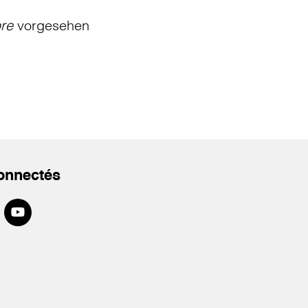
bre
vorgesehen
onnectés