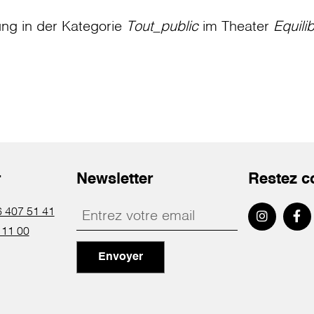
ung in der Kategorie
Tout_public
im Theater
Equili
r
Newsletter
Restez c
 407 51 41
 11 00
Envoyer