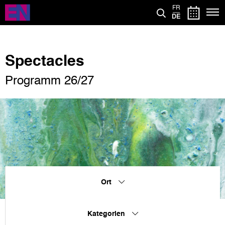
Direkt
FR
zum
DE
Inhalt
Spectacles
Programm 26/27
Ort
Kategorien