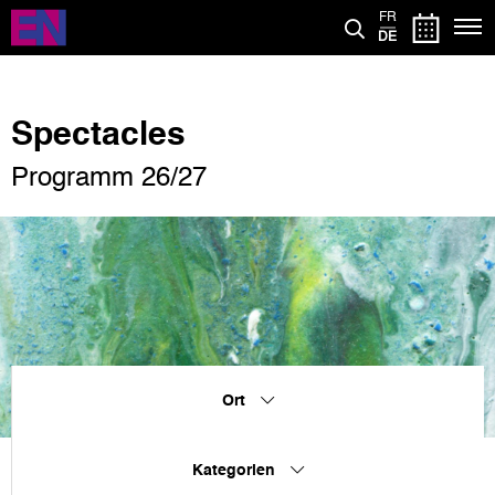
Direkt
FR
zum
DE
Inhalt
Spectacles
Programm 26/27
Ort
Kategorien