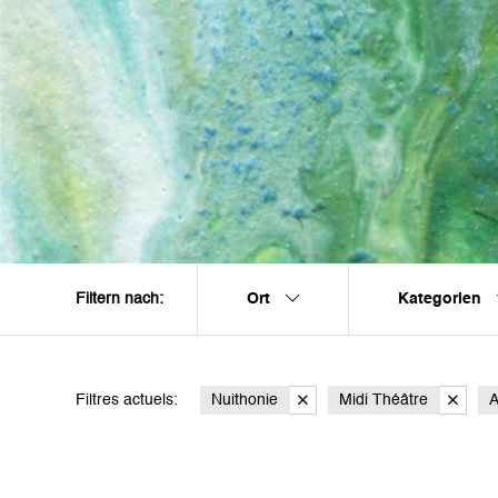
Ort
Kategorien
Filtern nach:
Filtres actuels:
Nuithonie
Midi Théâtre
A