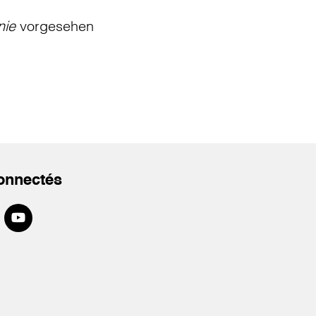
nie
vorgesehen
onnectés