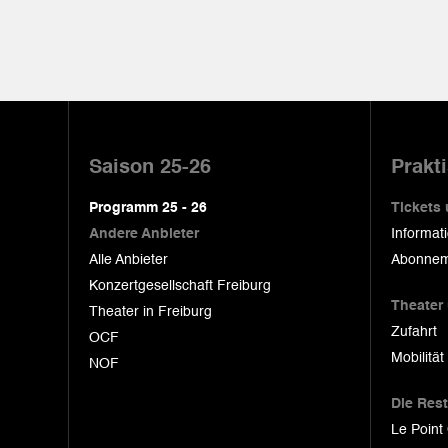
Pied
de
Saison 25-26
Prakt
page
Programm 25 - 26
Tickets
Andere Anbieter
Informat
Alle Anbieter
Abonnem
Konzertgesellschaft Freiburg
Theater
Theater in Freiburg
Zufahrt
OCF
Mobilität
NOF
Die Res
Le Point