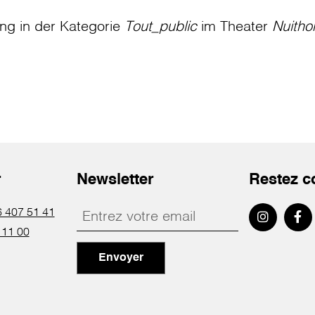
ung in der Kategorie
Tout_public
im Theater
Nuitho
r
Newsletter
Restez c
 407 51 41
 11 00
Envoyer