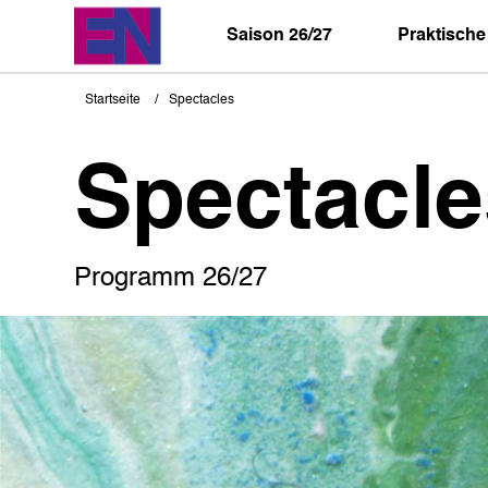
Direkt
zum
Saison 26/27
Praktische
Inhalt
Startseite
Spectacles
Pfadnavigation
Spectacle
Programm 26/27