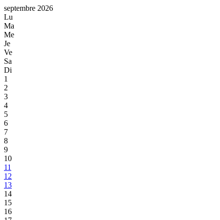
septembre 2026
Lu
Ma
Me
Je
Ve
Sa
Di
1
2
3
4
5
6
7
8
9
10
11
12
13
14
15
16