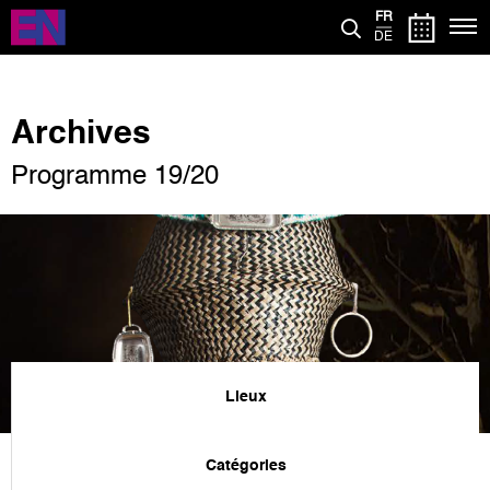
Aller
FR
au
DE
contenu
principal
Archives
Programme 19/20
Lieux
Catégories