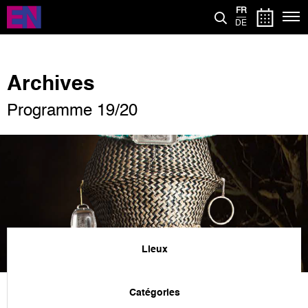
Aller
FR
au
DE
contenu
principal
Archives
Programme 19/20
Lieux
Catégories