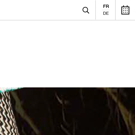
FR
DE