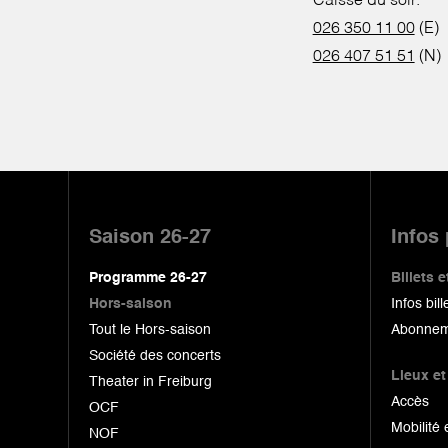
Caisse du soir:
026 350 11 00
(E)
026 407 51 51
(N)
Pied
de
Saison 26-27
Infos
page
Programme 26-27
Billets
Hors-saison
Infos bill
Tout le Hors-saison
Abonnem
Société des concerts
Lieux et
Theater in Freiburg
Accès
OCF
Mobilité 
NOF