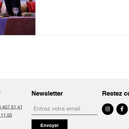
r
Newsletter
Restez c
 407 51 41
 11 00
Envoyer