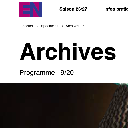
Aller
au
Saison 26/27
Infos prat
contenu
principal
Accueil
Spectacles
Archives
Fil
d'Ariane
Archives
Programme 19/20