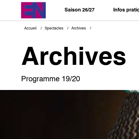
Aller
au
Saison 26/27
Infos prat
contenu
principal
Accueil
Spectacles
Archives
Fil
d'Ariane
Archives
Programme 19/20