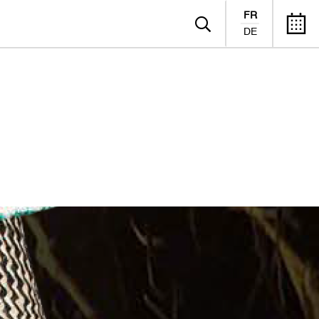
FR
DE