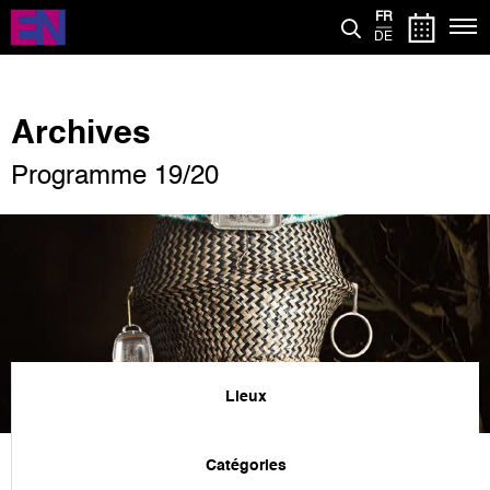
Aller
FR
au
DE
contenu
principal
Archives
Programme 19/20
Lieux
Catégories