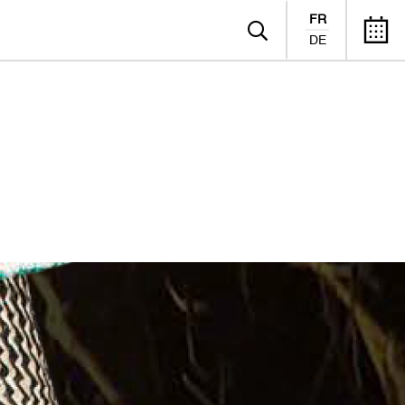
FR
DE