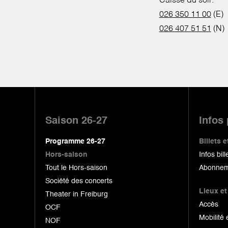
Caisse du soir:
026 350 11 00
(E)
026 407 51 51
(N)
Pied
de
Saison 26-27
Infos
page
Programme 26-27
Billets
Hors-saison
Infos bill
Tout le Hors-saison
Abonnem
Société des concerts
Lieux et
Theater in Freiburg
Accès
OCF
Mobilité 
NOF