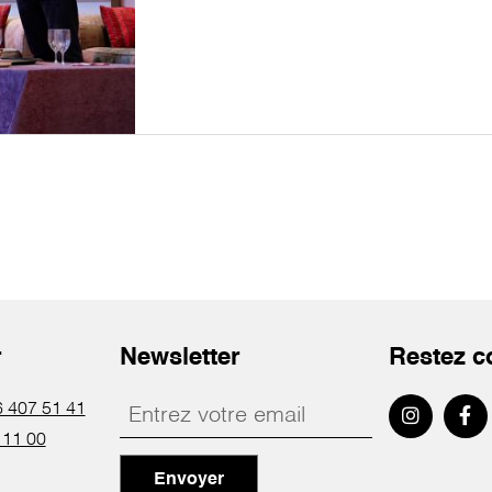
r
Newsletter
Restez c
 407 51 41
 11 00
Envoyer