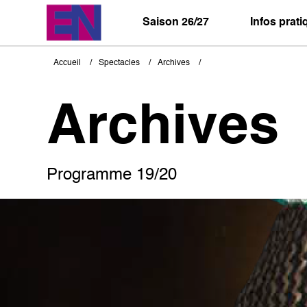
Aller
au
Saison 26/27
Infos prat
contenu
principal
Accueil
Spectacles
Archives
Fil
d'Ariane
Archives
Programme 19/20