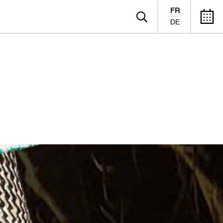
FR
DE