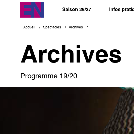
Aller
au
Saison 26/27
Infos prat
contenu
principal
Accueil
Spectacles
Archives
Fil
d'Ariane
Archives
Programme 19/20