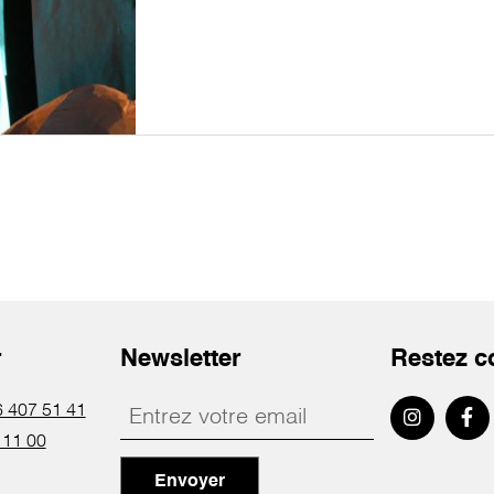
r
Newsletter
Restez c
 407 51 41
 11 00
Envoyer