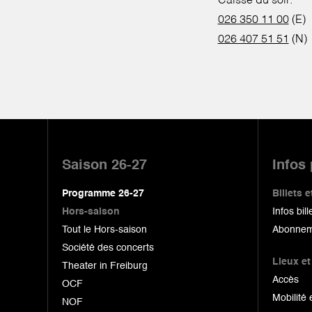
Caisse du soir:
026 350 11 00
(E)
026 407 51 51
(N)
Pied
de
Saison 26-27
Infos
page
Programme 26-27
Billets
Hors-saison
Infos bill
Tout le Hors-saison
Abonnem
Société des concerts
Lieux et
Theater in Freiburg
Accès
OCF
Mobilité 
NOF