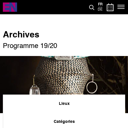
Aller
FR
au
DE
contenu
principal
Archives
Programme 19/20
Lieux
Catégories