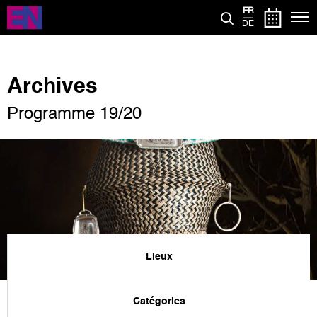
Aller
FR
au
DE
contenu
principal
Archives
Programme 19/20
Lieux
Catégories