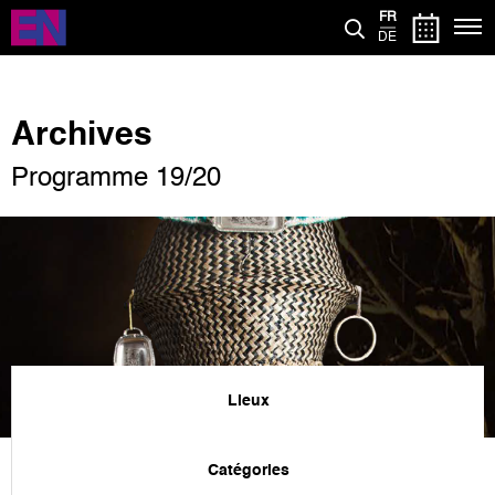
Aller
FR
au
DE
contenu
principal
Archives
Programme 19/20
Lieux
Catégories