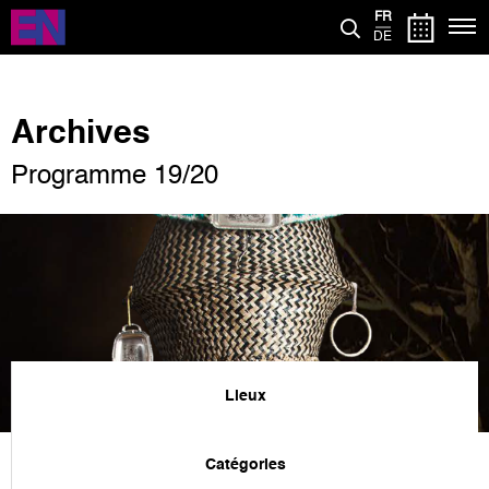
Aller
FR
au
DE
contenu
principal
Archives
Programme 19/20
Lieux
Catégories