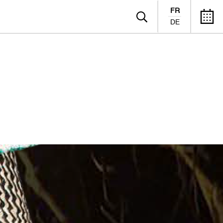
FR
DE