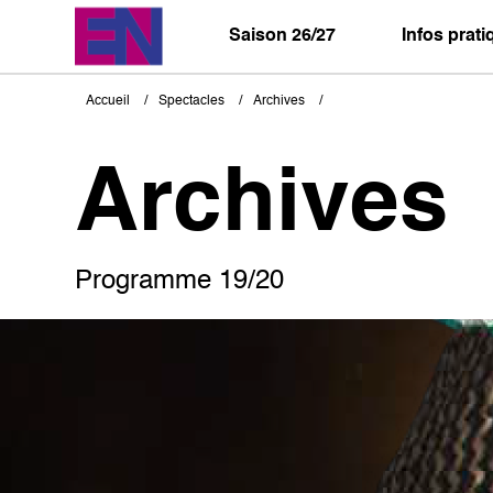
Aller
au
Saison 26/27
Infos prat
contenu
principal
Accueil
Spectacles
Archives
Fil
d'Ariane
Archives
Programme 19/20