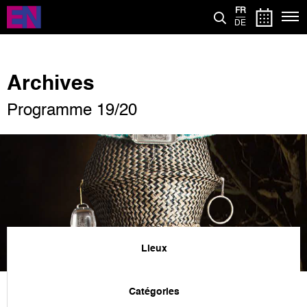
Aller
FR
au
DE
contenu
principal
Archives
Programme 19/20
Lieux
Catégories