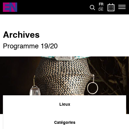
Aller
FR
au
DE
contenu
principal
Archives
Programme 19/20
Lieux
Catégories