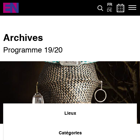
Aller
FR
au
DE
contenu
principal
Archives
Programme 19/20
Lieux
Catégories