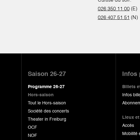
Caisse du soir:
026 350 11 00
(E)
026 407 51 51
(N)
Pied
de
Saison 26-27
Infos
page
Programme 26-27
Billets
Hors-saison
Infos bill
Tout le Hors-saison
Abonnem
Société des concerts
Lieux et
Theater in Freiburg
Accès
OCF
Mobilité 
NOF