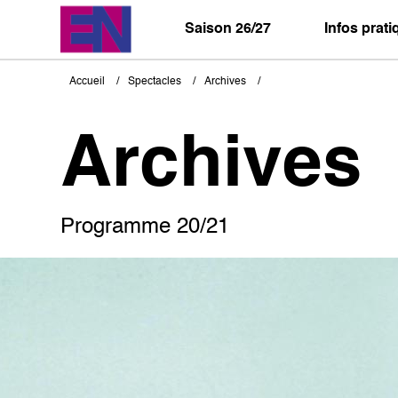
Aller
au
Saison 26/27
Infos prat
contenu
principal
Accueil
Spectacles
Archives
Fil
d'Ariane
Archives
Programme 20/21