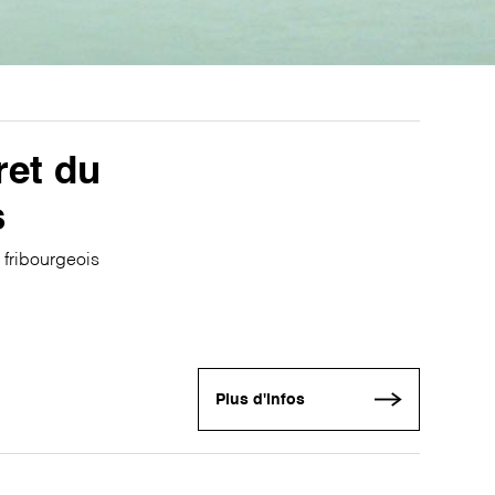
ret du
s
 fribourgeois
Plus d'infos