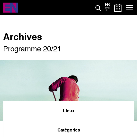
Aller
FR
au
DE
contenu
principal
Archives
Programme 20/21
Lieux
Catégories