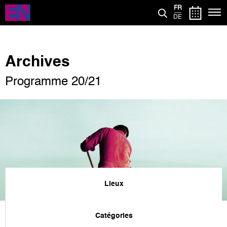
Aller
FR
au
DE
contenu
principal
Archives
Programme 20/21
Lieux
Catégories